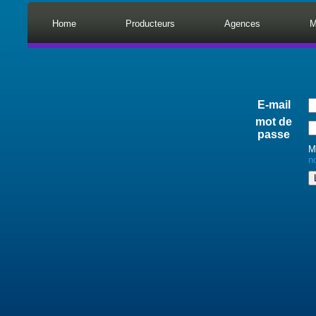
Home
Producteurs
Agences
M
E-mail
mot de
passe
M
n